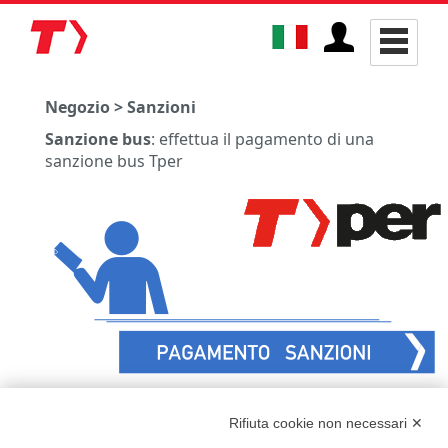
Negozio > Sanzioni
Sanzione bus
: effettua il pagamento di una
sanzione bus Tper
Sanzione ferroviaria
: effettua il pagamento di
Rifiuta cookie non necessari ✕
una sanzione ferroviaria Trenitalia Tper