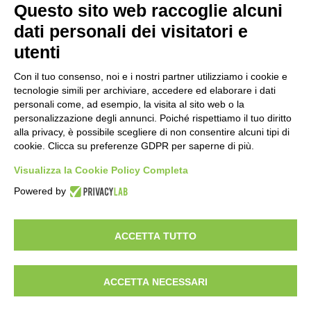
Questo sito web raccoglie alcuni
dati personali dei visitatori e
utenti
Con il tuo consenso, noi e i nostri partner utilizziamo i cookie e
tecnologie simili per archiviare, accedere ed elaborare i dati
personali come, ad esempio, la visita al sito web o la
personalizzazione degli annunci. Poiché rispettiamo il tuo diritto
alla privacy, è possibile scegliere di non consentire alcuni tipi di
cookie. Clicca su preferenze GDPR per saperne di più.
Visualizza la Cookie Policy Completa
Powered by
ACCETTA TUTTO
info
|
contatti
Servizi Online
Trasporto Passeggeri Emilia Romagna
ACCETTA NECESSARI
Via di Saliceto, 3 - 40128 Bologna - IT