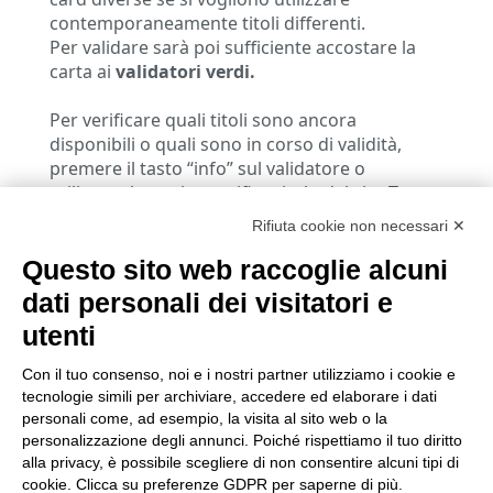
contemporaneamente titoli differenti.
Per validare sarà poi sufficiente accostare la
carta ai
validatori verdi.
Per verificare quali titoli sono ancora
disponibili o quali sono in corso di validità,
premere il tasto “info” sul validatore o
utilizzare la pagina verifica titolo del sito Tper
accessibile anche a questo
link.
Rifiuta cookie non necessari ✕
La tessera vale 5 anni ed è caricabile un
Questo sito web raccoglie alcuni
numero infinito di volte. Oltre che da questa
dati personali dei visitatori e
pagina web, puoi caricare anche nelle rivendite
utenti
Punto Lis e nei Punti Tper.
Con il tuo consenso, noi e i nostri partner utilizziamo i cookie e
Per usufruire di un
voucher
bisogna accedere
tecnologie simili per archiviare, accedere ed elaborare i dati
con le proprie credenziali e verrà utilizzato il
personali come, ad esempio, la visita al sito web o la
codice fiscale associato al profilo.
Login
personalizzazione degli annunci. Poiché rispettiamo il tuo diritto
alla privacy, è possibile scegliere di non consentire alcuni tipi di
cookie. Clicca su preferenze GDPR per saperne di più.