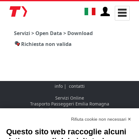
Servizi > Open Data > Download
Richiesta non valida
info
|
contatti
Servizi Online
Trasporto Passeggeri Emilia Romagna
Via di Saliceto, 3 - 40128 Bologna - IT
Rifiuta cookie non necessari ✕
Questo sito web raccoglie alcuni