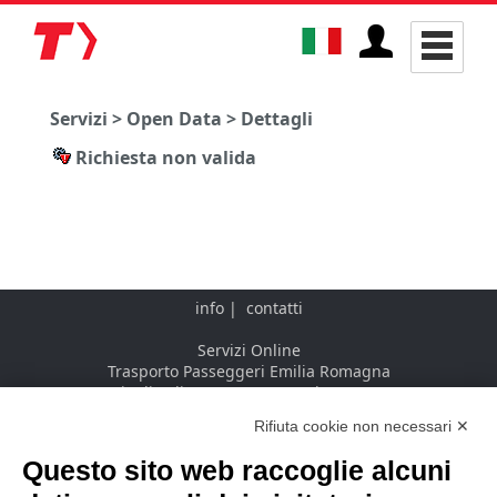
Servizi > Open Data > Dettagli
Richiesta non valida
info
|
contatti
Servizi Online
Trasporto Passeggeri Emilia Romagna
Via di Saliceto, 3 - 40128 Bologna - IT
Rifiuta cookie non necessari ✕
Questo sito web raccoglie alcuni