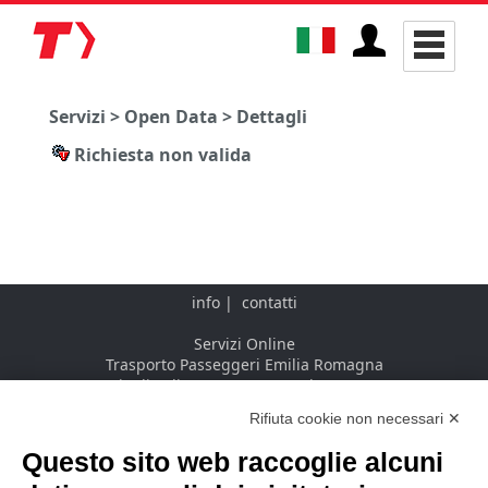
Servizi > Open Data > Dettagli
Richiesta non valida
info
|
contatti
Servizi Online
Trasporto Passeggeri Emilia Romagna
Via di Saliceto, 3 - 40128 Bologna - IT
Rifiuta cookie non necessari ✕
Questo sito web raccoglie alcuni