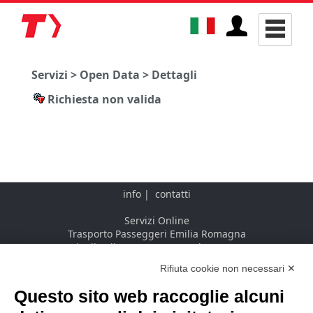
Servizi > Open Data > Dettagli
Richiesta non valida
info
|
contatti
Servizi Online
Trasporto Passeggeri Emilia Romagna
Via di Saliceto, 3 - 40128 Bologna - IT
Rifiuta cookie non necessari ✕
Questo sito web raccoglie alcuni