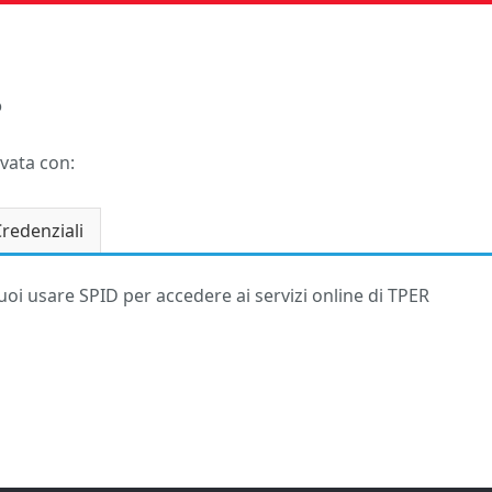
o
rvata con:
redenziali
puoi usare SPID per accedere ai servizi online di TPER