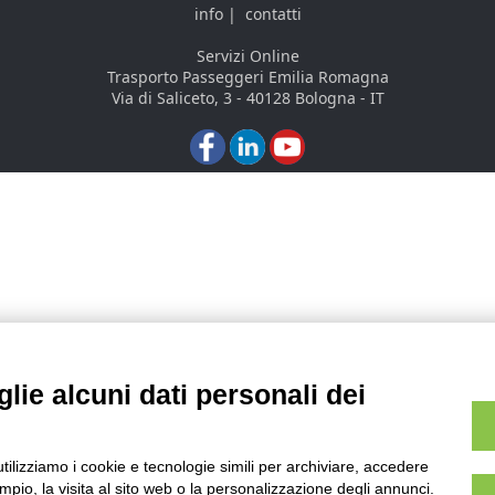
info
|
contatti
Servizi Online
Trasporto Passeggeri Emilia Romagna
Via di Saliceto, 3 - 40128 Bologna - IT
lie alcuni dati personali dei
utilizziamo i cookie e tecnologie simili per archiviare, accedere
pio, la visita al sito web o la personalizzazione degli annunci.